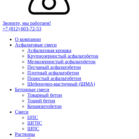
Звоните, мы работаем!
+7 (812)
603-72-53
О компании
Асфальтовые смеси
Асфальтовая крошка
Крупнозернистый асфальтобетон
Мелкозернистый асфальтобетон
Песчаный асфальтобетон
Плотный асфальтобетон
Пористый асфальтобетон
Щебеночно-мастичный (ЩМА)
Бетонные смеси
Товарный бетон
Тощий бетон
Керамзитобетон
Смеси
ЦПС
ЩГПС
ЩПС
Растворы