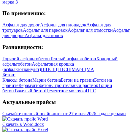
марка 3
По применению:
Асфальт для дорог
Асфальт для площадок
Асфальт для
тротуаров
Асфальт для парковок
Асфальт для отмостки
Асфальт
для дворов
Асфальт для полов
Разновидности:
Горячий асфальтобетон
Теплый асфальтобетон
Холодный
асфальтобетон
Асфальтовая крошка
(асфальтогранулят)
ЩПС
ЩГПС
ЩМА
рЩМА
Бетон:
Классы бетона
Марки бетона
Бетон на гравии
Бетон на
граните
Керамзитобетон
Строительный раствор
Тощий
бетон
Тяжелый бетон
Цементное молочко
ЦПС
Актуальные прайсы
Скачайте полный прайс-лист от 27 июля 2026 года с ценами
Скачать в Word.docx