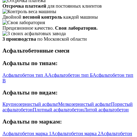
Отсрочка платежей
для постоянных клиентов
Двойной
весовой контроль
каждой машины
Прецизионное качество.
Своя лаборатория.
3 производства
по Московской области
Асфальтобетонные смеси
Асфальты по типам:
Асфальтобетон тип А
Асфальтобетон тип Б
Асфальтобетон тип
В
Асфальты по видам:
Крупнозернистый асфальт
Мелкозернистый асфальт
Пористый
асфальтобетон
Плотный асфальтобетон
Литой асфальтобетон
Асфальты по маркам:
Асфальтобетон марка 1
Асфальтобетон марка 2
Асфальтобетон