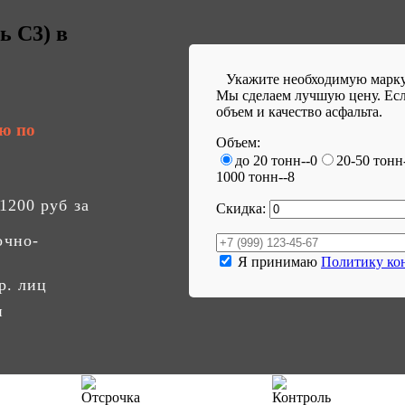
 С3) в
Укажите необходимую марку
Мы сделаем лучшую цену. Есл
объем и качество асфальта.
ю по
Объем:
до 20 тонн--0
20-50 тонн
1000 тонн--8
1200
руб за
Скидка:
очно-
Я принимаю
Политику ко
р. лиц
н