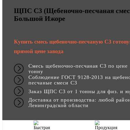
ЩПС С3 (Щебеночно-песчаная смесь
Большой Ижоре
Купить смесь щебеночно-песчаную С3 готову
прямой цене завода
Смесь щебеночно-песчаная С3 по цене
тонну
Соблюдение ГОСТ 9128-2013 на щебен
песчаные смеси С3
Заказ ЩПС С3 от 1 тонны для физ. и ю
Доставка от производства: любой райо
Ленинградской области