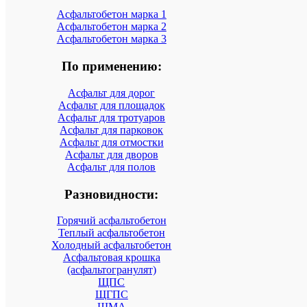
Асфальтобетон марка 1
Асфальтобетон марка 2
Асфальтобетон марка 3
По применению:
Асфальт для дорог
Асфальт для площадок
Асфальт для тротуаров
Асфальт для парковок
Асфальт для отмостки
Асфальт для дворов
Асфальт для полов
Разновидности:
Горячий асфальтобетон
Теплый асфальтобетон
Холодный асфальтобетон
Асфальтовая крошка
(асфальтогранулят)
ЩПС
ЩГПС
ЩМА