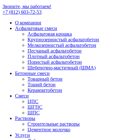
Звоните, мы работаем!
+7 (812)
603-72-53
О компании
Асфальтовые смеси
Асфальтовая крошка
Крупнозернистый асфальтобетон
Мелкозернистый асфальтобетон
Песчаный асфальтобетон
Плотный асфальтобетон
Пористый асфальтобетон
Щебеночно-мастичный (ЩМА)
Бетонные смеси
Товарный бетон
Тощий бетон
Керамзитобетон
Смеси
ЦПС
ЩГПС
ЩПС
Растворы
Строительные растворы
Цементное молочко
Услуги